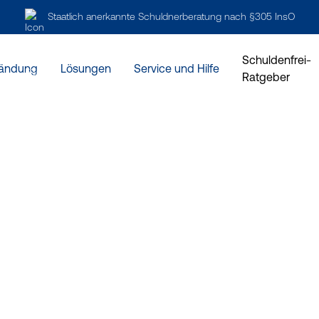
Staatlich anerkannte Schuldnerberatung nach §305 InsO
Schuldenfrei-
ändung
Lösungen
Service und Hilfe
Ratgeber