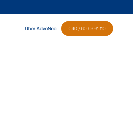
Über AdvoNeo
040 / 60 59 61 110