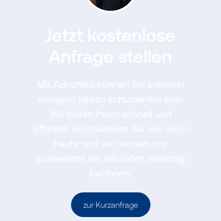
Jetzt kostenlose
Anfrage stellen
Mit AdvoNeo können Sie schon in
wenigen Jahren schuldenfrei sein.
Wir helfen Ihnen schnell und
effizient. Kontaktieren Sie uns noch
heute und wir melden uns
spätestens am nächsten Werktag
bei Ihnen!
zur Kurzanfrage